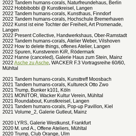
2022 Tandem humans-corals, Naturfreundehaus, Berlin
2022 Hobbibobbi @ Kunstkreisel, Langen
2022 Tandem humans-corals, Kunsthaus, Finndorf
2022 Tandem humans-corals, Hochschule Bremerhaven
2022 Kunst ist eine Tochter der Freiheit, Art Promenade,
Langen
2022 Present Collective, Handwerkshaus, Ober-Ramstadt
2022 Tandem humans-corals, Atelier Weber, Vilshoven
2022 How to delete things, offenes Atelier, Langen
2022 Spuren, Kunstverein KiR, Rödermark
2022 Hanne (canceled), Galerie Haus zum Stein, Mainz
2022
Asche zu Asche
, WACKER F.3 Vortragsreihe 60/60,
Mühltal
2021 Tandem humans-corals, Kunsttreff Moosbach
2021 Tandem humans-corals, Kultureck Otto Zwo
2021 Trump, Bunker k101, Köln
2021 MONITOR, Wacker Kultur Verein, Mühltal
2021 Roundabout, Kunstkreisel, Langen
2021 Tandem humans-corals, Pop-up Pavillon, Kiel
2021 Volume_2, Galerie Gutleut, Mainz
2020 LYRS, Galerie Westkunst, Frankfurt
2020 M. und A., Offene Ateliers, Mühltal
2020 Trump, Club Orange, Ulm