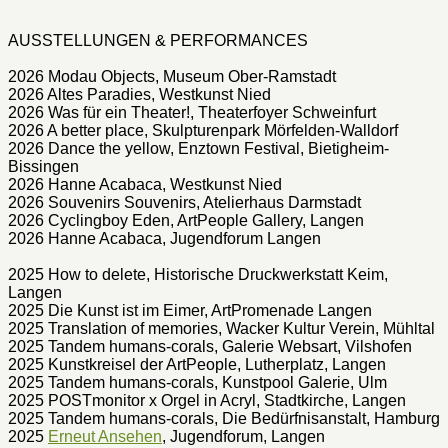
AUSSTELLUNGEN & PERFORMANCES
2026 Modau Objects, Museum Ober-Ramstadt
2026 Altes Paradies, Westkunst Nied
2026 Was für ein Theater!, Theaterfoyer Schweinfurt
2026 A better place, Skulpturenpark Mörfelden-Walldorf
2026 Dance the yellow, Enztown Festival, Bietigheim-
Bissingen
2026 Hanne Acabaca, Westkunst Nied
2026 Souvenirs Souvenirs, Atelierhaus Darmstadt
2026 Cyclingboy Eden, ArtPeople Gallery, Langen
2026 Hanne Acabaca, Jugendforum Langen
2025 How to delete, Historische Druckwerkstatt Keim,
Langen
2025 Die Kunst ist im Eimer, ArtPromenade Langen
2025 Translation of memories, Wacker Kultur Verein, Mühltal
2025 Tandem humans-corals, Galerie Websart, Vilshofen
2025 Kunstkreisel der ArtPeople, Lutherplatz, Langen
2025 Tandem humans-corals, Kunstpool Galerie, Ulm
2025 POSTmonitor x Orgel in Acryl, Stadtkirche, Langen
2025 Tandem humans-corals, Die Bedürfnisanstalt, Hamburg
2025
Erneut Ansehen
, Jugendforum, Langen