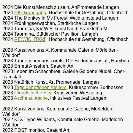
2024 Die Kunst Mensch zu sein, ArtPromenade Langen
2024
HfG-Rundgang
, Hochschule für Gestaltung, Offenbach
2024 The Monkey In My Forest, Waldkunstpfad Langen
2024 Frühlingserwachen, Stadtkirche Langen
2024 Taormina, KV Westkunst Nied, Frankfurt a.M.
2024 Taormina, Städtischer Pavillion, Langen
2024
RE:WICHTIG:[]
, Hochschule für Gestaltung, Offenbach
2023 Kunst von uns X, Kommunale Galerie, Mörfelden-
Walldorf
2023 Tandem humans-corals, Die Bedürfnisanstalt, Hamburg
2023 Erneut Ansehen, Saatchi Art
2023 Leben im Schachbrett, Galerie Goldene Nudel, Ober-
Ramstadt
2023 Natürlich Kunst, Art Promenade, Langen
2023
Tage der offenen Ateliers
, Kultursommer Südhessen
2023
Clouds in the Sky
, Kunstverein Wesseling
2023
Asche zu Asche
, Inklusives Festival Langen
2022 Kunst von uns, Kommunale Galerie, Mörfelden-
Walldorf
2022 KI X Hype Williams, Kommunale Galerie, Mörfelden-
Walldorf
2022 POST monitor, Saatchi Art